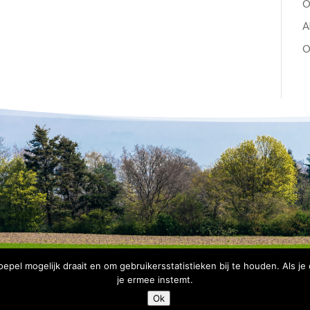
O
A
O
pel mogelijk draait en om gebruikersstatistieken bij te houden. Als je
je ermee instemt.
Copyright Bomenbelang Bronckhorst |
Disclaimer
|
Privacyve
Ok