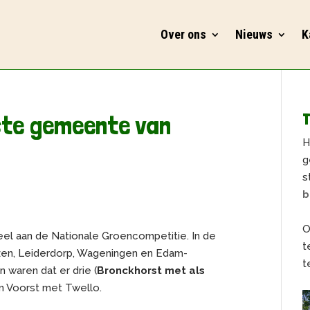
Over ons
Nieuws
K
ste gemeente van
T
H
g
s
b
O
eel aan de Nationale Groencompetitie. In de
t
zen, Leiderdorp, Wageningen en Edam-
t
 waren dat er drie (
Bronckhorst met als
en Voorst met Twello.