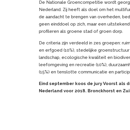
De Nationale Groencompetitie wordt georga
Nederland. Zij heeft als doel om het multif
de aandacht te brengen van overheden, bedr
geen einddoel op zich, maar een uitsteken
profileren als groene stad of groen dorp.
De criteria zijn verdeeld in zes groepen: ruim
en erfgoed (10%), stedelijke groenstructuur 
landschap, ecologische kwaliteit en biodive
leefomgeving en recreatie (10%), duurzaamhe
(15%) en tenslotte communicatie en particip
Eind september koos de jury Voorst als 
Nederland voor 2018. Bronckhorst en Zui