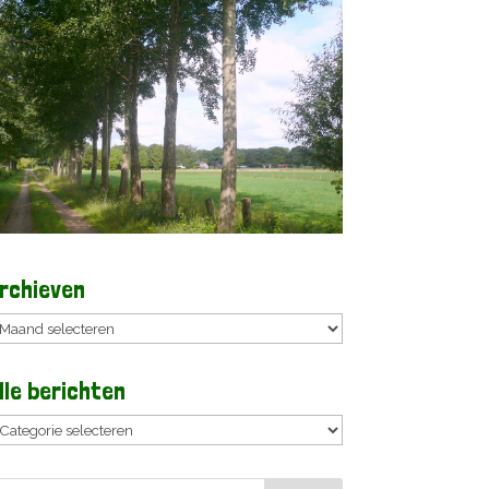
rchieven
rchieven
lle berichten
lle
erichten