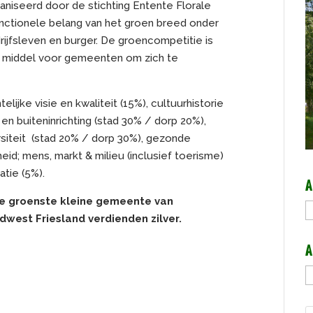
niseerd door de stichting Entente Florale
unctionele belang van het groen breed onder
ijfsleven en burger. De groencompetitie is
d middel voor gemeenten om zich te
telijke visie en kwaliteit (15%), cultuurhistorie
en buiteninrichting (stad 30% / dorp 20%),
rsiteit (stad 20% / dorp 30%), gezonde
id; mens, markt & milieu (inclusief toerisme)
atie (5%).
A
de groenste kleine gemeente van
A
dwest Friesland verdienden zilver.
A
A
b