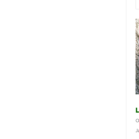
L
O
J