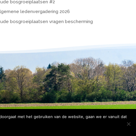
ude bosgroeiplaatsen #2
lgemene ledenvergadering 2026
ude bosgroeiplaatsen vragen bescherming
 doorgaat met het gebruiken van de website, gaan we er vanuit dat
rklaring