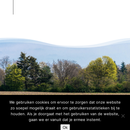
We gebruiken cookies om ervoor te zorgen dat onze website
zo soepel mogelijk draait en om gebruikersstatistieken bij te
houden. Als je doorgaat met het gebruiken van de website,
© 2026 Copyright Bomenbelang Bronckhorst |
gaan we er vanuit dat je ermee instemt.
Disclaimer
|
Privacyverklaring
Ok