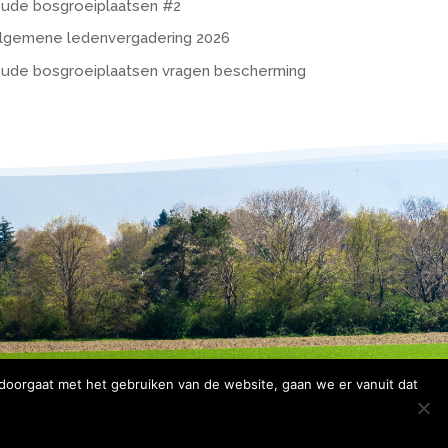
ude bosgroeiplaatsen #2
lgemene ledenvergadering 2026
ude bosgroeiplaatsen vragen bescherming
 doorgaat met het gebruiken van de website, gaan we er vanuit dat
rklaring