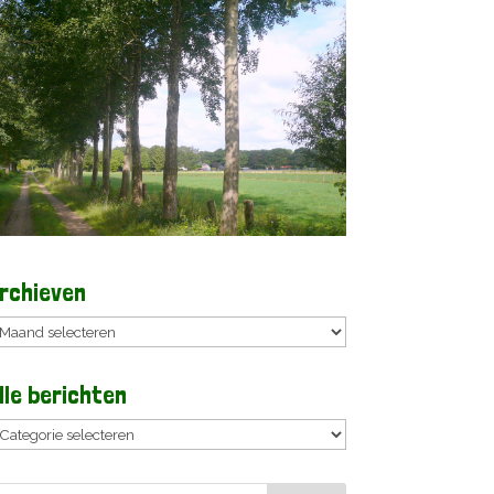
rchieven
rchieven
lle berichten
lle
erichten