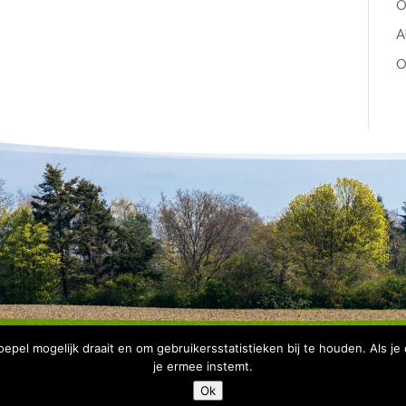
O
A
O
pel mogelijk draait en om gebruikersstatistieken bij te houden. Als je
je ermee instemt.
Copyright Bomenbelang Bronckhorst |
Disclaimer
|
Privacyve
Ok