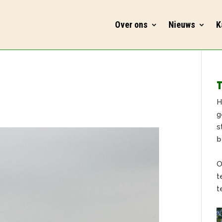
Over ons
Nieuws
K
T
H
g
s
b
O
t
t