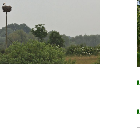
A
A
A
A
b