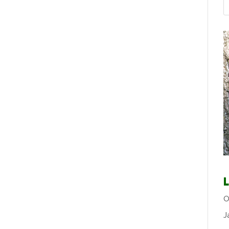
L
O
J