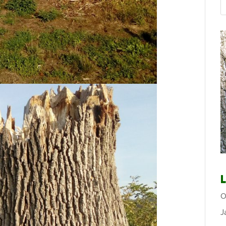
L
O
J