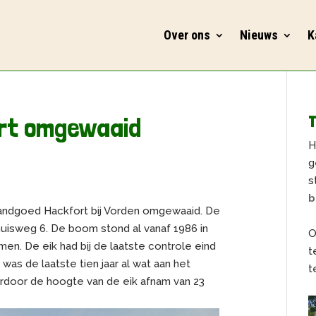
Over ons
Nieuws
K
ort omgewaaid
T
H
g
s
b
op landgoed Hackfort bij Vorden omgewaaid. De
thuisweg 6. De boom stond al vanaf 1986 in
O
en. De eik had bij de laatste controle eind
t
s de laatste tien jaar al wat aan het
t
ardoor de hoogte van de eik afnam van 23