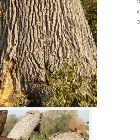
O
A
O