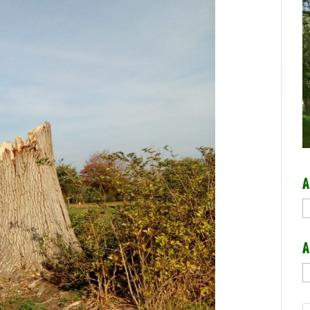
A
A
A
A
b