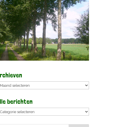
rchieven
rchieven
lle berichten
lle
erichten