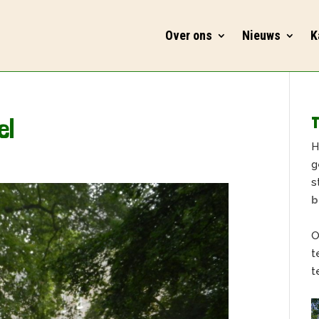
Over ons
Nieuws
K
el
T
H
g
s
b
O
t
t