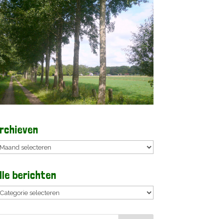
rchieven
rchieven
lle berichten
lle
erichten