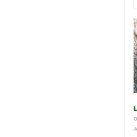
L
O
J