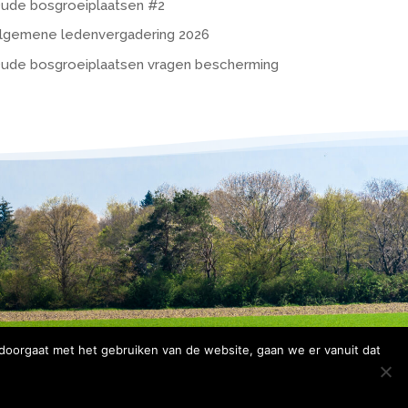
ude bosgroeiplaatsen #2
lgemene ledenvergadering 2026
ude bosgroeiplaatsen vragen bescherming
 doorgaat met het gebruiken van de website, gaan we er vanuit dat
rklaring