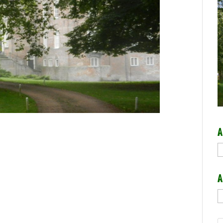
A
A
A
A
b