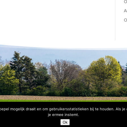
O
A
O
pel mogelijk draait en om gebruikersstatistieken bij te houden. Als je
je ermee instemt.
Copyright Bomenbelang Bronckhorst |
Disclaimer
|
Privacyve
Ok