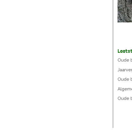
Laats
Oude b
Jaarve
Oude b
Algeme
Oude b