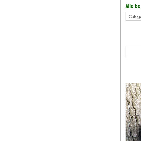
Alle b
Alle
berich