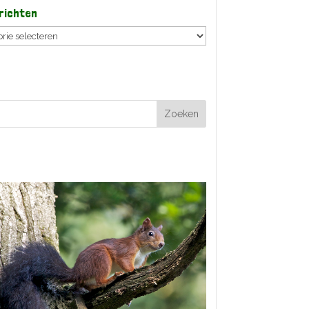
erichten
ten