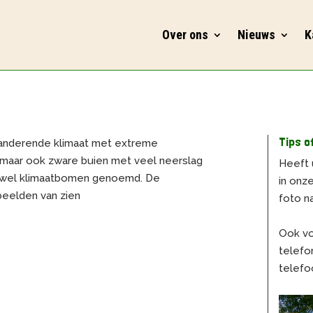
Over ons
Nieuws
K
Tips o
randerende klimaat met extreme
maar ook zware buien met veel neerslag
Heeft 
s wel klimaatbomen genoemd. De
in onz
beelden van zien
foto n
Ook vo
telefo
telefo