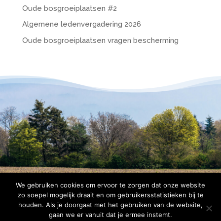
Oude bosgroeiplaatsen #2
Algemene ledenvergadering 2026
Oude bosgroeiplaatsen vragen bescherming
We gebruiken cookies om ervoor te zorgen dat onze website
zo soepel mogelijk draait en om gebruikersstatistieken bij te
houden. Als je doorgaat met het gebruiken van de website,
© 2026 Copyright Bomenbelang Bronckhorst |
gaan we er vanuit dat je ermee instemt.