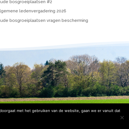
ude bosgroeiplaatsen #2
lgemene ledenvergadering 2026
ude bosgroeiplaatsen vragen bescherming
 doorgaat met het gebruiken van de website, gaan we er vanuit dat
rklaring