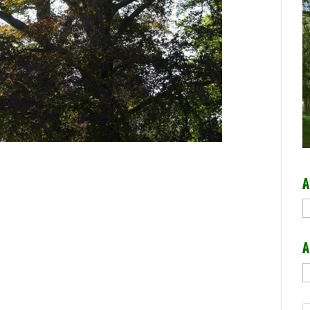
A
A
A
A
b