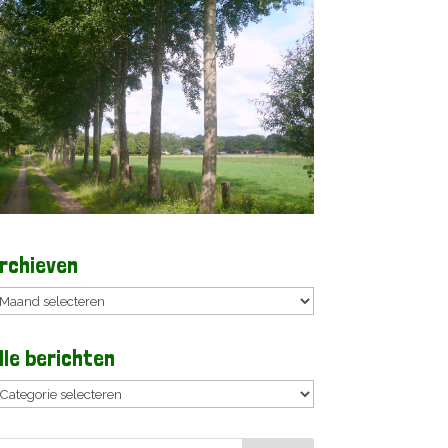
rchieven
rchieven
lle berichten
lle
erichten