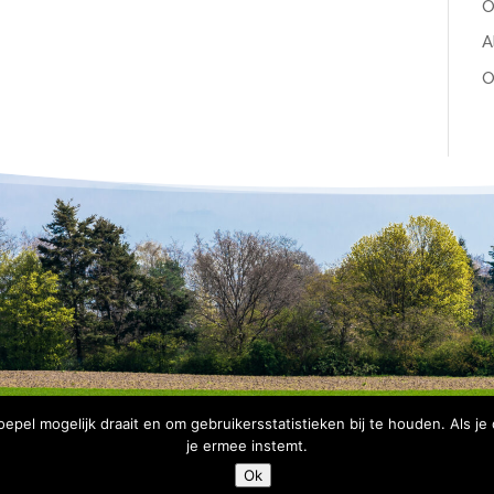
O
A
O
pel mogelijk draait en om gebruikersstatistieken bij te houden. Als je
je ermee instemt.
Copyright Bomenbelang Bronckhorst |
Disclaimer
|
Privacyve
Ok