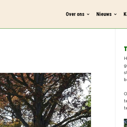
Over ons
Nieuws
K
T
H
g
s
b
O
t
t