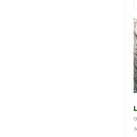
L
O
J