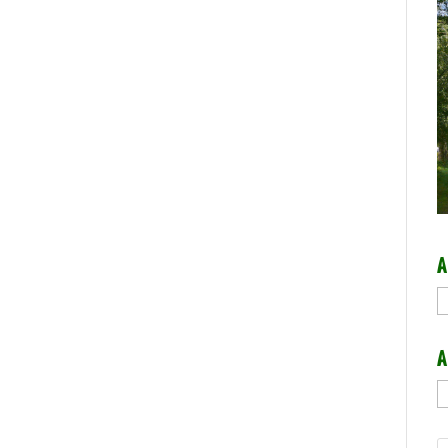
A
A
A
A
b