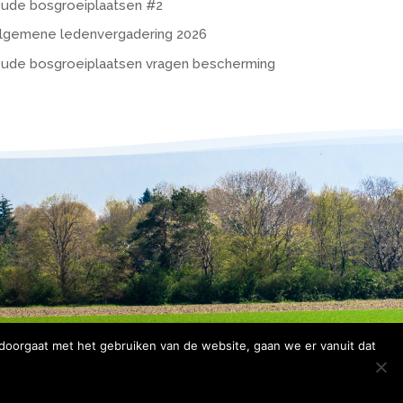
ude bosgroeiplaatsen #2
lgemene ledenvergadering 2026
ude bosgroeiplaatsen vragen bescherming
 doorgaat met het gebruiken van de website, gaan we er vanuit dat
rklaring