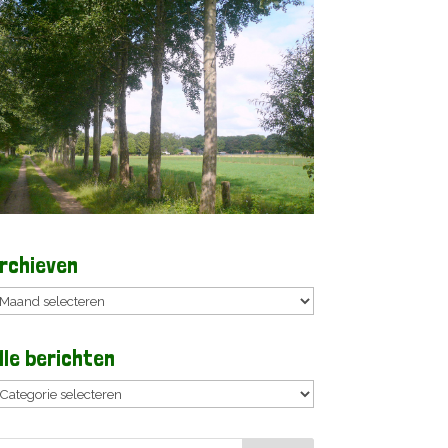
rchieven
rchieven
lle berichten
lle
erichten