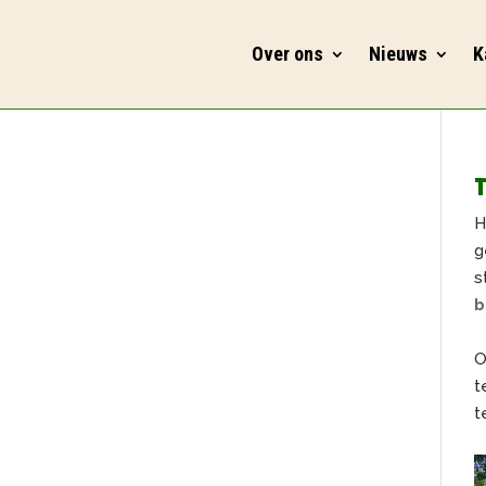
Over ons
Nieuws
K
T
H
g
s
b
O
t
t