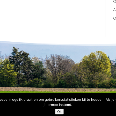
O
A
O
pel mogelijk draait en om gebruikersstatistieken bij te houden. Als je
je ermee instemt.
Copyright Bomenbelang Bronckhorst |
Disclaimer
|
Privacyve
Ok