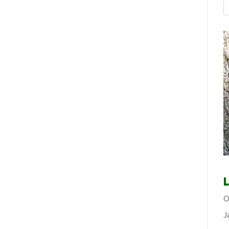
L
O
J