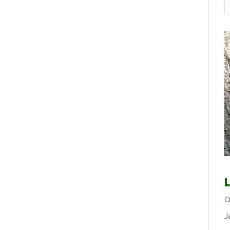
L
O
J