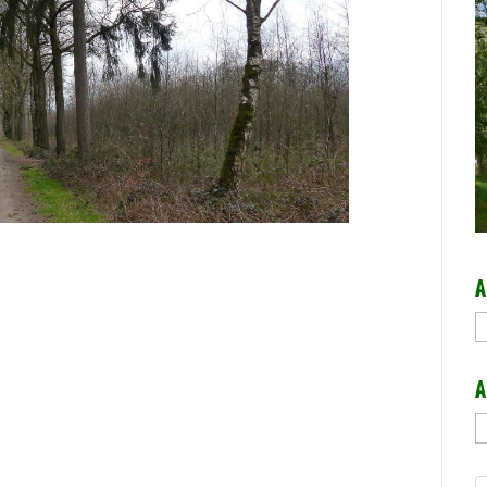
A
A
A
A
b