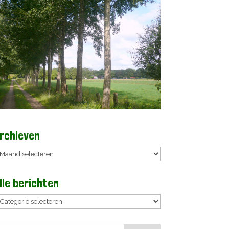
rchieven
rchieven
lle berichten
lle
erichten