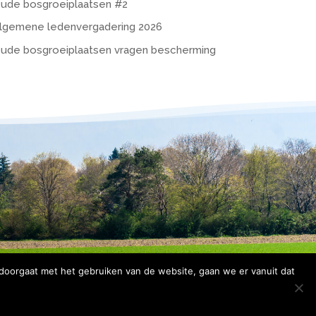
ude bosgroeiplaatsen #2
lgemene ledenvergadering 2026
ude bosgroeiplaatsen vragen bescherming
 doorgaat met het gebruiken van de website, gaan we er vanuit dat
rklaring