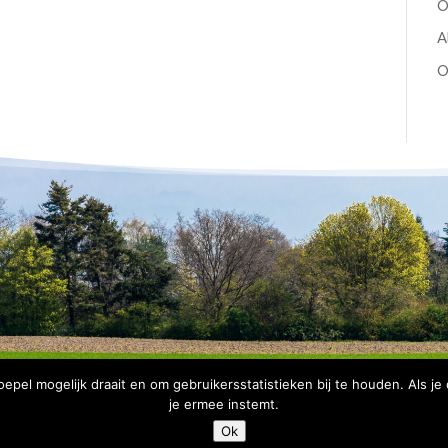
O
A
O
pel mogelijk draait en om gebruikersstatistieken bij te houden. Als je
je ermee instemt.
Copyright Bomenbelang Bronckhorst |
Disclaimer
|
Privacyve
Ok