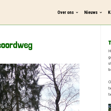
Over ons
Nieuws
K
eoordweg
T
H
g
s
b
O
t
t