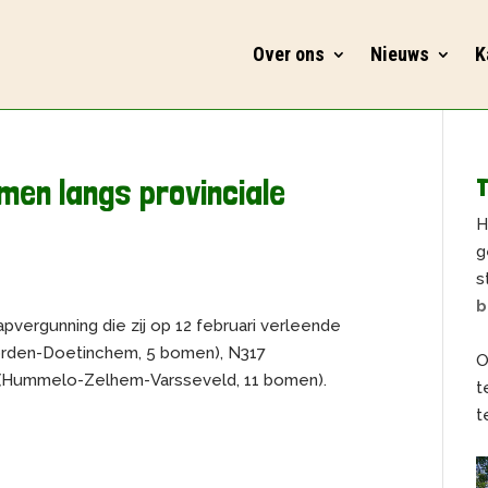
Over ons
Nieuws
K
men langs provinciale
T
H
g
s
b
vergunning die zij op 12 februari verleende
(Vorden-Doetinchem, 5 bomen), N317
O
(Hummelo-Zelhem-Varsseveld, 11 bomen).
t
t