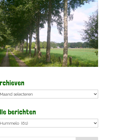
rchieven
rchieven
lle berichten
lle
erichten