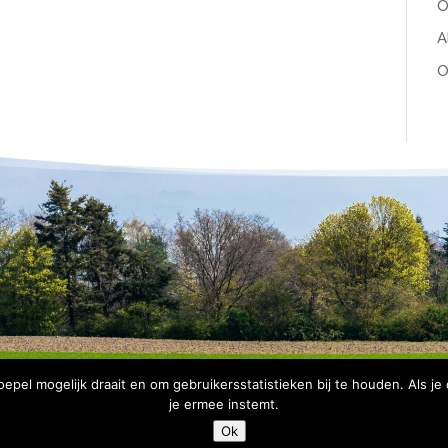
O
A
O
pel mogelijk draait en om gebruikersstatistieken bij te houden. Als je
je ermee instemt.
Copyright Bomenbelang Bronckhorst |
Disclaimer
|
Privacyve
Ok