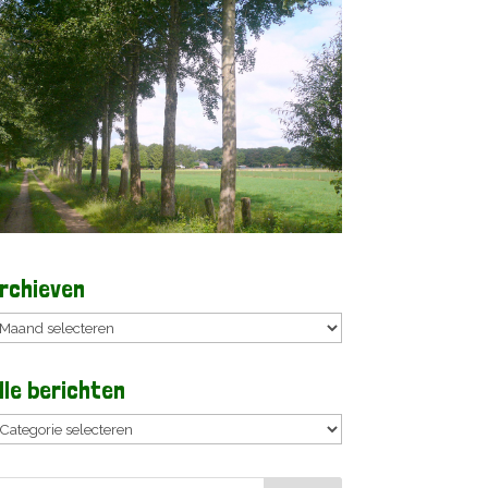
rchieven
rchieven
lle berichten
lle
erichten