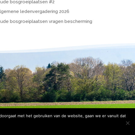
ude bosgroeiplaatsen #2
lgemene ledenvergadering 2026
ude bosgroeiplaatsen vragen bescherming
 doorgaat met het gebruiken van de website, gaan we er vanuit dat
rklaring