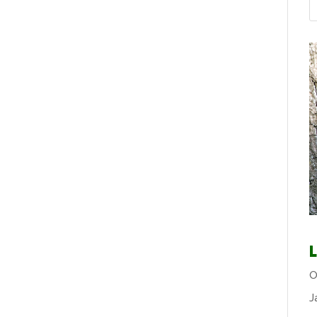
L
O
J