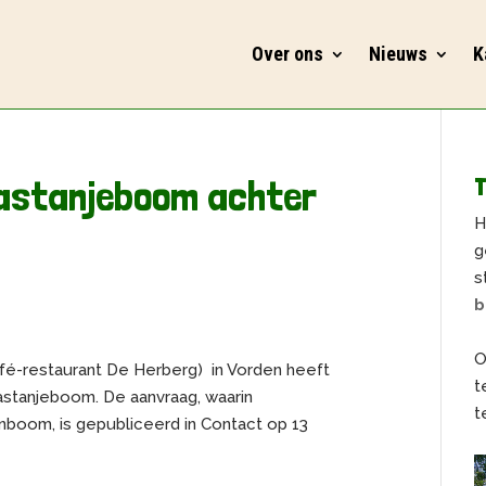
Over ons
Nieuws
K
kastanjeboom achter
T
H
g
s
b
O
afé-restaurant De Herberg) in Vorden heeft
t
stanjeboom. De aanvraag, waarin
t
nboom, is gepubliceerd in Contact op 13