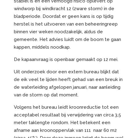
stabiel is en een verhoogd risico oplevert op
windworp bij windkracht 12 (zware storm) in de
bladperiode. Doordat er geen kans is op tijdig
herstel is het uitvoeren van een beheeringreep
binnen vier weken noodzakelijk, aldus de
gemeente. Het advies luidt om de boom te gaan
kappen, middels noodkap.
De kapaanvraag is openbaar gemaakt op 12 mei.
Uit onderzoek door een extern bureau blijkt dat
de eik veel te lijden heeft gehad van een breuk in
de waterleiding afgelopen januari, naar aanleiding
van de storm op dat moment.
Volgens het bureau leidt kroonreductie tot een
acceptabel resultaat bij verwijdering van circa 3,5
meter taklengte rondom. Het betekent een
afname aan kroonoppervlak van 111 naar 60 m2
(circa 45%). Door deze ingreep krijgt de boom wel