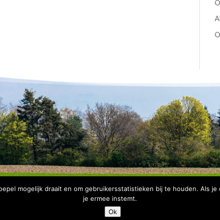
O
A
O
pel mogelijk draait en om gebruikersstatistieken bij te houden. Als je
je ermee instemt.
Copyright Bomenbelang Bronckhorst |
Disclaimer
|
Privacyve
Ok