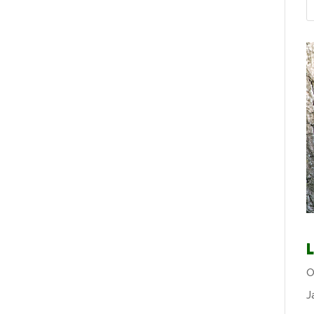
L
O
J