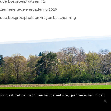
ude bosgroeiplaatsen #2
lgemene ledenvergadering 2026
ude bosgroeiplaatsen vragen bescherming
 doorgaat met het gebruiken van de website, gaan we er vanuit dat
rklaring