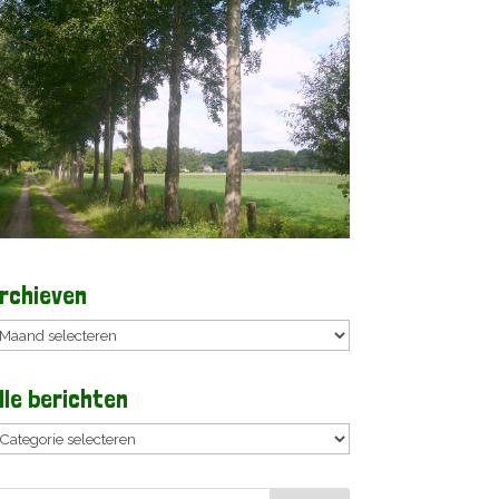
rchieven
rchieven
lle berichten
lle
erichten