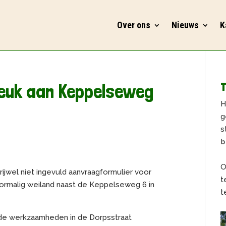
Over ons
Nieuws
K
beuk aan Keppelseweg
T
H
g
s
b
O
jwel niet ingevuld aanvraagformulier voor
t
ormalig weiland naast de Keppelseweg 6 in
t
 de werkzaamheden in de Dorpsstraat