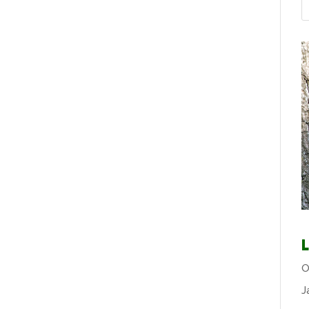
L
O
J