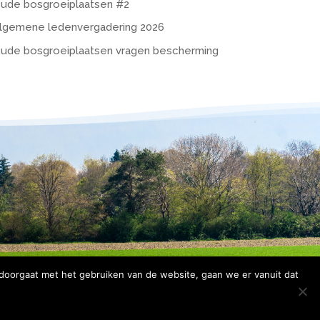
ude bosgroeiplaatsen #2
lgemene ledenvergadering 2026
ude bosgroeiplaatsen vragen bescherming
 doorgaat met het gebruiken van de website, gaan we er vanuit dat
rklaring