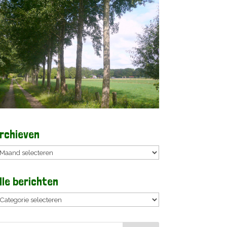
rchieven
rchieven
lle berichten
lle
erichten