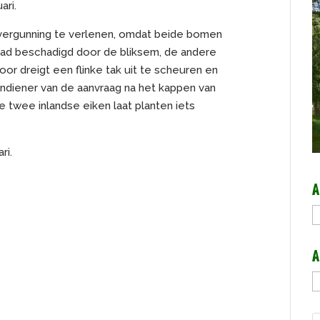
ari.
vergunning te verlenen, omdat beide bomen
rdaad beschadigd door de bliksem, de andere
or dreigt een flinke tak uit te scheuren en
indiener van de aanvraag na het kappen van
twee inlandse eiken laat planten iets
ri.
A
A
A
A
b