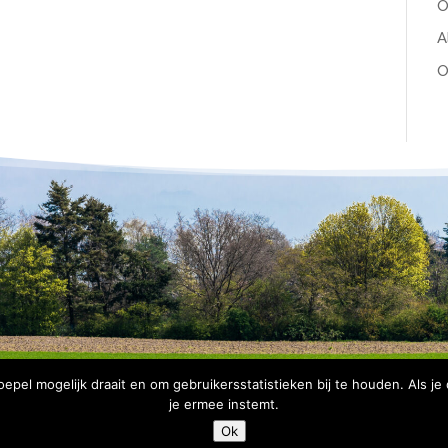
O
A
O
pel mogelijk draait en om gebruikersstatistieken bij te houden. Als je
je ermee instemt.
Copyright Bomenbelang Bronckhorst |
Disclaimer
|
Privacyve
Ok