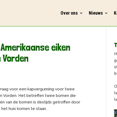
Over ons
Nieuws
K
 Amerikaanse eiken
T
H
 Vorden
g
s
b
O
vraag voor een kapvergunning voor twee
t
in Vorden. Het betreffen twee bomen die
t
 Eén van de bomen is destijds getroffen door
 het huis komen te staan.