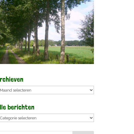
rchieven
rchieven
lle berichten
lle
erichten