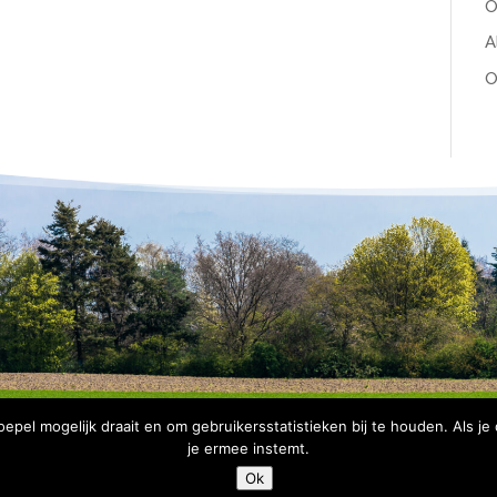
O
A
O
pel mogelijk draait en om gebruikersstatistieken bij te houden. Als je
je ermee instemt.
Copyright Bomenbelang Bronckhorst |
Disclaimer
|
Privacyve
Ok