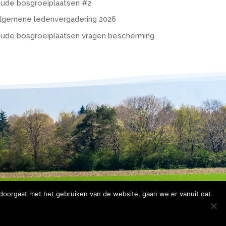
ude bosgroeiplaatsen #2
lgemene ledenvergadering 2026
ude bosgroeiplaatsen vragen bescherming
 doorgaat met het gebruiken van de website, gaan we er vanuit dat
rklaring