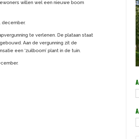
 bewoners willen wel een nieuwe boom
1 december.
vergunning te verlenen. De plataan staat
gebouwd. Aan de vergunning zit de
atie een ‘zuilboom’ plant in de tuin.
ecember.
A
A
A
A
b