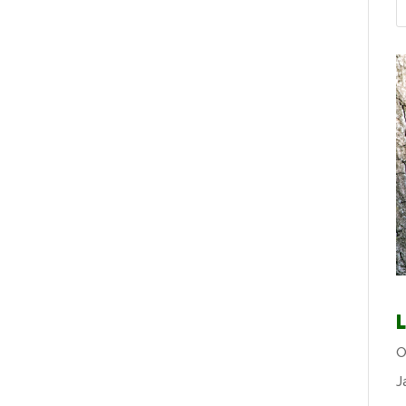
L
O
J