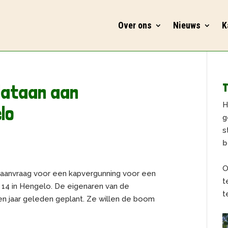
Over ons
Nieuws
K
lataan aan
T
H
lo
g
s
b
O
aanvraag voor een kapvergunning voor een
t
 14 in Hengelo. De eigenaren van de
t
 jaar geleden geplant. Ze willen de boom