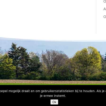
O
A
O
pel mogelijk draait en om gebruikersstatistieken bij te houden. Als je
je ermee instemt.
Copyright Bomenbelang Bronckhorst |
Disclaimer
|
Privacyve
Ok