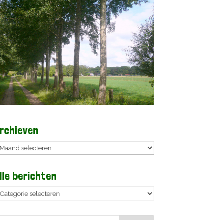
rchieven
rchieven
lle berichten
lle
erichten