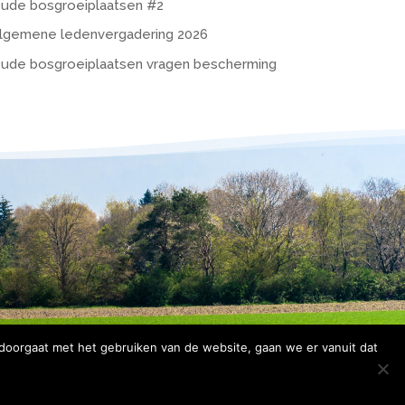
ude bosgroeiplaatsen #2
lgemene ledenvergadering 2026
ude bosgroeiplaatsen vragen bescherming
 doorgaat met het gebruiken van de website, gaan we er vanuit dat
rklaring