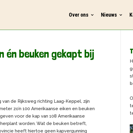
Over ons
Nieuws
K
n én beuken gekapt bij
T
H
g
s
b
O
 van de Rijksweg richting Laag-Keppel, zijn
t
meter zo’n 100 Amerikaanse eiken en beuken
t
egeven voor de kap van 108 Amerikaanse
herplant worden. Wat de beuken betreft,
rovincie heeft hiertoe geen kapvergunning