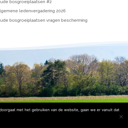
ude bosgroeiplaatsen #2
lgemene ledenvergadering 2026
ude bosgroeiplaatsen vragen bescherming
 doorgaat met het gebruiken van de website, gaan we er vanuit dat
rklaring