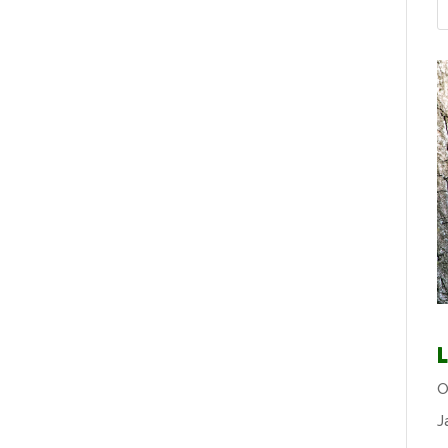
L
O
J