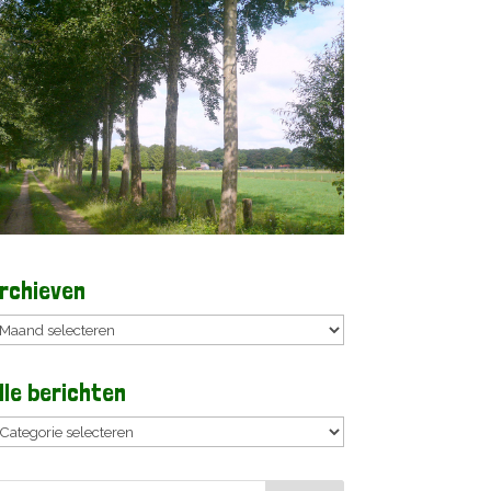
rchieven
rchieven
lle berichten
lle
erichten