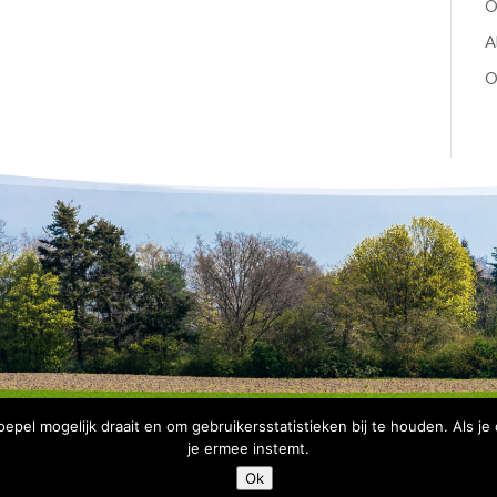
O
A
O
pel mogelijk draait en om gebruikersstatistieken bij te houden. Als je
je ermee instemt.
Copyright Bomenbelang Bronckhorst |
Disclaimer
|
Privacyve
Ok