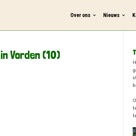
Over ons
Nieuws
K
in Vorden (10)
T
H
g
s
b
O
t
t