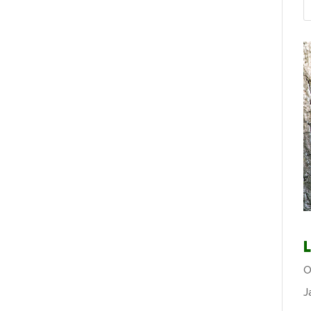
L
O
J