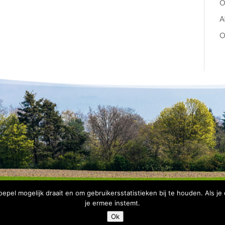
O
A
O
pel mogelijk draait en om gebruikersstatistieken bij te houden. Als je
je ermee instemt.
Copyright Bomenbelang Bronckhorst |
Disclaimer
|
Privacyve
Ok