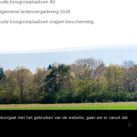
ude bosgroeiplaatsen #2
lgemene ledenvergadering 2026
ude bosgroeiplaatsen vragen bescherming
 doorgaat met het gebruiken van de website, gaan we er vanuit dat
rklaring