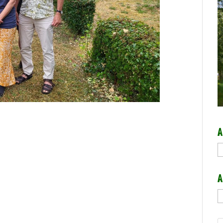
A
A
A
A
b