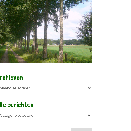
rchieven
rchieven
lle berichten
lle
erichten