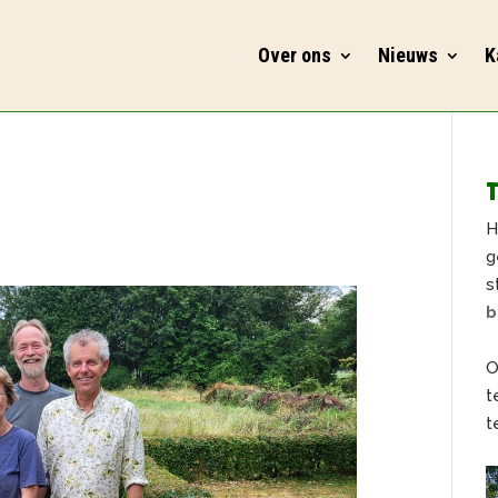
Over ons
Nieuws
K
T
H
g
s
b
O
t
t